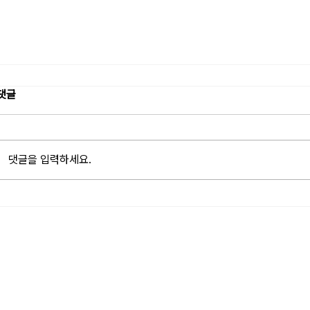
댓글
댓글을 입력하세요.
뉴로바이브와 핏엔터, 틱톡 라이브 확장 위한 ‘뉴로엔터테
인먼트’ 출범